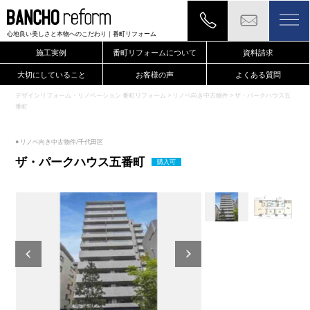
心地良い美しさと本物へのこだわり
｜番町リフォーム
施工実例
番町リフォームについて
資料請求
大切にしていること
お客様の声
よくある質問
デザインリフォーム・リノベーション 番町リフォーム
>
リノベ向き中古物件
>
ザ・パークハウス五
番町
● リノベ向き中古物件/千代田区
ザ・パークハウス五番町
購入可