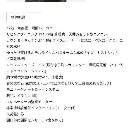
物件概要
12階・角部屋・両面バルコニー
リビングダイニング:約18.2帖 (床暖房、天井カセット型エアコン)
カウンターキッチン:約4.1帖 (ディスポーザー、食洗器、浄水器、グローエ
社製水栓)
ゆったり寛げるホテルライクなバスルーム (1620サイズ、ミストサウナ、
浴室乾燥機)
ローシルエット式トイレ (鏡付き手洗いカウンター・床暖房完備・ハイブリ
ッドエコロジーシステム)
約10帖の洋室(1.5帖のWIC、床暖房)
玄関大理石 (玄関の床・上り框は大理石貼りで上質感のある美しさ)
モニター付オートロックシステム
防犯カメラ (共用部)
エレベーター内監視モニター
非常通報設備付インターフォン(モニター付)
火災報知器
開口部に開閉センサー(FIX窓を除く)