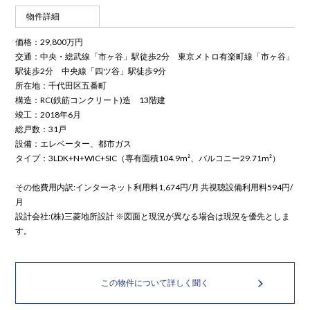
物件詳細
価格：29,800万円
交通：中央・総武線「市ヶ谷」駅徒歩2分 東京メトロ有楽町線「市ヶ谷」
駅徒歩2分 中央線「四ツ谷」駅徒歩9分
所在地：千代田区五番町
構造：RC(鉄筋コンクリート)造 13階建
竣工：2018年6月
総戸数：31戸
設備：エレベーター、都市ガス
タイプ：3LDK+N+WIC+SIC（専有面積104.9m²、バルコニー29.71m²）
その他費用内訳:インターネット利用料1,674円/月 共視聴設備利用料594円/
月
設計会社:(株)三菱地所設計 ※図面と現況が異なる場合は現況を優先としま
す。
この物件について詳しく聞く