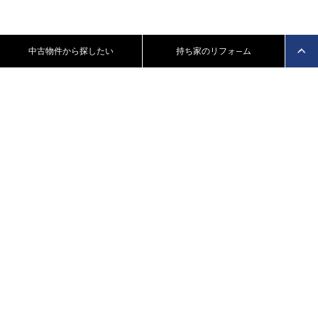
中古物件から探したい
持ち家のリフォ—ム
資料請求
｜
メールでのご相談
｜
プライバシーポリシー
INSTAGRAM
BLOG
心地良い美しさと本物へのこだわり｜番町リフォーム