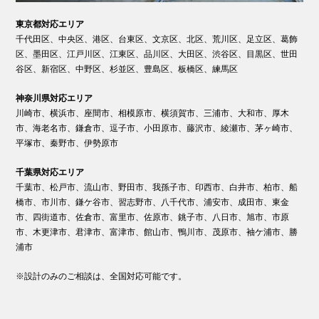
東京都対応エリア
千代田区、中央区、港区、台東区、文京区、北区、荒川区、足立区、葛飾
区、墨田区、江戸川区、江東区、品川区、大田区、渋谷区、目黒区、世田
谷区、新宿区、中野区、杉並区、豊島区、板橋区、練馬区
神奈川県対応エリア
川崎市、横浜市、座間市、相模原市、横須賀市、三浦市、大和市、厚木
市、海老名市、鎌倉市、逗子市、小田原市、藤沢市、綾瀬市、茅ヶ崎市、
平塚市、秦野市、伊勢原市
千葉県対応エリア
千葉市、松戸市、流山市、野田市、我孫子市、印西市、白井市、柏市、船
橋市、市川市、鎌ケ谷市、習志野市、八千代市、浦安市、成田市、東金
市、四街道市、佐倉市、富里市、佐原市、銚子市、八日市、旭市、市原
市、木更津市、君津市、富津市、館山市、鴨川市、茂原市、袖ケ浦市、勝
浦市
※設計のみのご相談は、全国対応可能です。