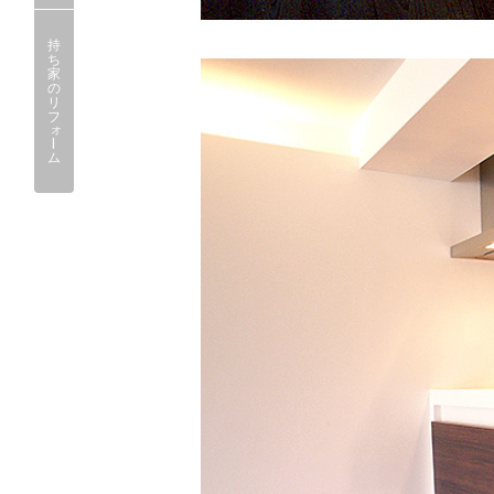
持
ち
家
の
リ
フ
ォ
ー
ム