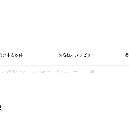
向き中古物件
お客様インタビュー
番
リノベ実例
>
マンション（90㎡〜）
>
ザ・リノベーションの家
家