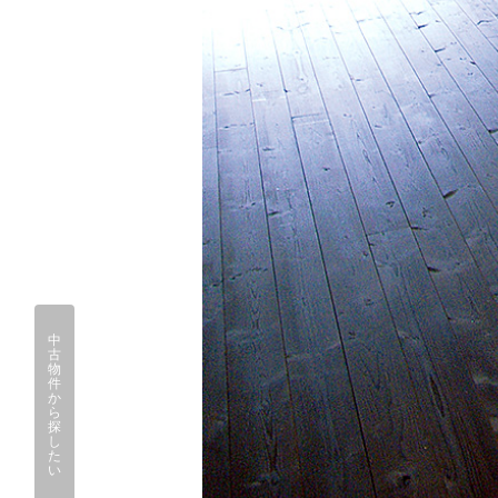
中
古
物
件
か
ら
探
し
た
い