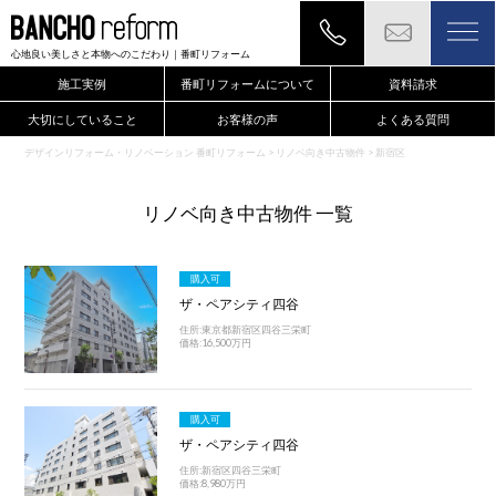
心地良い美しさと本物へのこだわり
｜番町リフォーム
施工実例
番町リフォームについて
資料請求
大切にしていること
お客様の声
よくある質問
デザインリフォーム・リノベーション 番町リフォーム
>
リノベ向き中古物件
>
新宿区
リノベ向き中古物件 一覧
購入可
ザ・ペアシティ四谷
住所:東京都新宿区四谷三栄町
価格:16,500万円
購入可
ザ・ペアシティ四谷
住所:新宿区四谷三栄町
価格:8,980万円