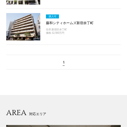
購入可
藤和シティホームズ新宿余丁町
住所:新宿区余丁町
価格:12,500万円
1
AREA
対応エリア