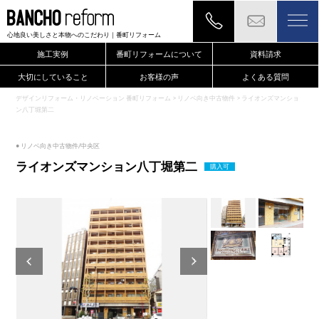
心地良い美しさと本物へのこだわり
｜番町リフォーム
施工実例
番町リフォームについて
資料請求
大切にしていること
お客様の声
よくある質問
デザインリフォーム・リノベーション 番町リフォーム
>
リノベ向き中古物件
>
ライオンズマンショ
ン八丁堀第二
● リノベ向き中古物件/中央区
ライオンズマンション八丁堀第二
購入可