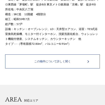
ロ東西線「茅場町」駅 徒歩8分 東京メトロ銀座線「京橋」駅 徒歩9分
所在地：中央区八丁堀
構造：SRC造 11階建 4階部分
竣工：昭和59年7月
総戸数：57戸
設備：キッチン：オーブンレンジ、LD：天井型エアコン、浴室：TES式浴
室換気乾燥機、モニター付インターホン、洗髪洗面化粧台、ウォシュレッ
ト機能付便座、システムキッチン、カウンターキッチン 他
タイプ：-（専有面積72.80m²、バルコニー8.91m²）
この物件について詳しく聞く
AREA
対応エリア