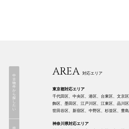
AREA
対応エリア
中
古
物
件
東京都対応エリア
か
ら
千代田区、中央区、港区、台東区、文京区
探
し
飾区、墨田区、江戸川区、江東区、品川区
た
い
世田谷区、新宿区、中野区、杉並区、豊島
神奈川県対応エリア
持