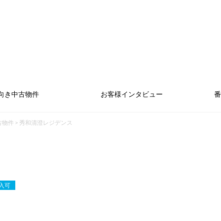
向き中古物件
お客様インタビュー
番
古物件
>
秀和清澄レジデンス
入可