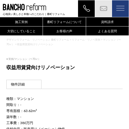
心地良い美しさと本物へのこだわり
｜番町リフォーム
施工実例
番町リフォームについて
資料請求
大切にしていること
お客様の声
よくある質問
デザインリフォーム・リノベーション 番町リフォーム
>
リフォーム・リノベ実例
>
マンション（〜
70㎡）
>
収益用賃貸向けリノベーション
● 実例/マンション（〜70㎡）
収益用賃貸向けリノベーション
物件詳細
種類：マンション
間取り：-
専有面積：63.62m²
築年数：-
工事費：380万円
依頼内容：販売用リノベーション物件