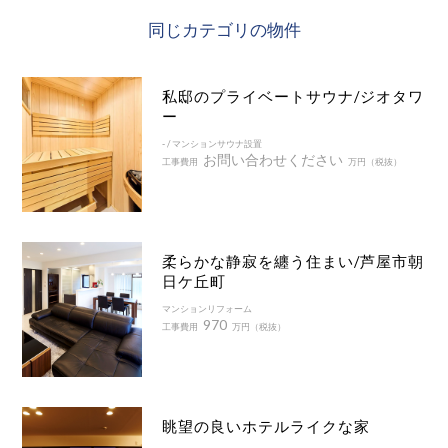
同じカテゴリの物件
私邸のプライベートサウナ/ジオタワ
ー
- / マンションサウナ設置
お問い合わせください
工事費用
万円（税抜）
柔らかな静寂を纏う住まい/芦屋市朝
日ケ丘町
マンションリフォーム
970
工事費用
万円（税抜）
眺望の良いホテルライクな家