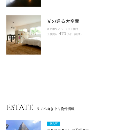
光の通る大空間
販売用リノベーション物件
470
工事費用
万円（税抜）
ESTATE
リノベ向き中古物件情報
購入可